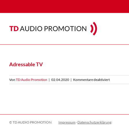
Zum
Inhalt
springen
Adressable TV
für
Von
TD Audio Promotion
|
02.04.2020
|
Kommentare deaktiviert
Adressable
TV
© TD AUDIO PROMOTION
Impressum
·
Datenschutzerklärung