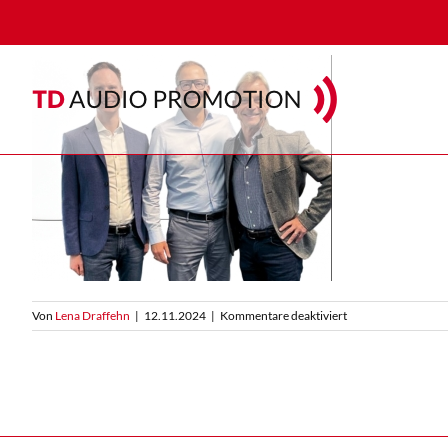
Zum
Inhalt
springen
für
Von
Lena Draffehn
|
12.11.2024
|
Kommentare deaktiviert
Reich-
und-
TD-
audio