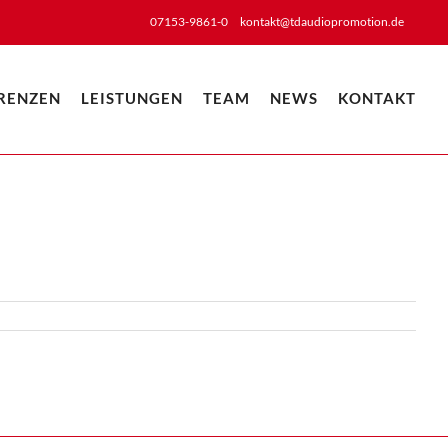
07153-9861-0
kontakt@tdaudiopromotion.de
RENZEN
LEISTUNGEN
TEAM
NEWS
KONTAKT