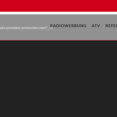
RADIOWERBUNG
ATV
REFE
d-audio-promotion-promovideo.mp4?_=2