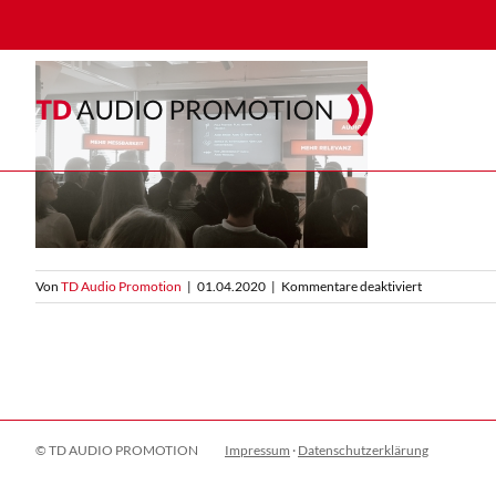
Zum
Inhalt
springen
für
Von
TD Audio Promotion
|
01.04.2020
|
Kommentare deaktiviert
RMS
on
Tour:
Mehr
Messbarkeit,
mehr
Relevanz
© TD AUDIO PROMOTION
Impressum
·
Datenschutzerklärung