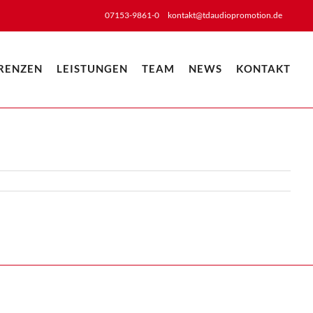
07153-9861-0
kontakt@tdaudiopromotion.de
RENZEN
LEISTUNGEN
TEAM
NEWS
KONTAKT