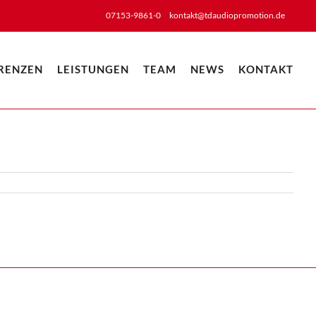
07153-9861-0
kontakt@tdaudiopromotion.de
RENZEN
LEISTUNGEN
TEAM
NEWS
KONTAKT