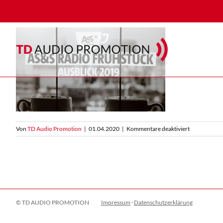
Zum
Inhalt
springen
für
Von
TD Audio Promotion
|
01.04.2020
|
Kommentare deaktiviert
AS&S-
Radiofrühst
Lena
Draffehn,
Thomas
Draffehn,
Peter
Stark
© TD AUDIO PROMOTION
Impressum
·
Datenschutzerklärung